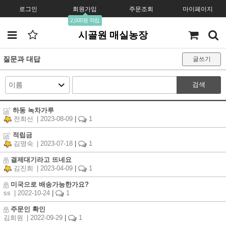
로그인
회원가입
주문조회
마이페이지
2,000원 적립
시골원 매실농장
질문과 대답
글쓰기
검색
하동 녹차가루
전희선
| 2023-08-09
|
1
적립금
김명숙
| 2023-07-18
|
1
결제대기라고 뜨네요
김진희
| 2023-04-09
|
1
미국으로 배송가능한가요?
ss
| 2022-10-24
|
1
주문인 확인
김희원
| 2022-09-29
|
1