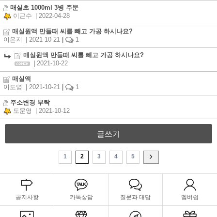
매실초 1000ml 3병 주문
이근수
| 2022-04-28
매실원액 만들때 씨를 빼고 가공 하시나요?
이은지
| 2021-10-21
|
1
매실원액 만들때 씨를 빼고 가공 하시나요?
|
2021-10-22
매실액
이도영
| 2021-10-21
|
1
주소변경 부탁
도문영
| 2021-10-12
글쓰기
1
2
3
4
5
공지사항
카톡상담
질문과 대답
멤버쉽