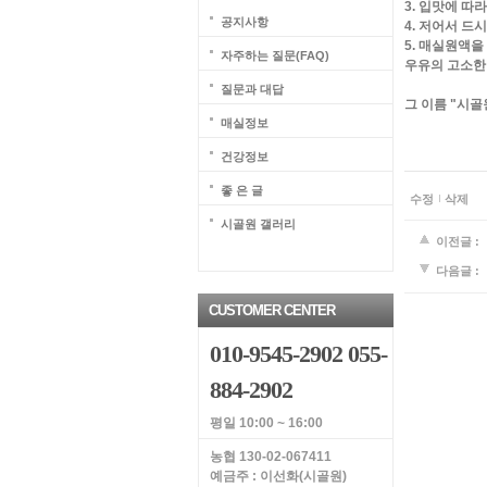
3. 입맛에 
공지사항
4. 저어서 드시
5. 매실원액
자주하는 질문(FAQ)
우유의 고소한
질문과 대답
그 이름 "시골
매실정보
건강정보
좋 은 글
수정
삭제
시골원 갤러리
이전글 :
다음글 :
CUSTOMER CENTER
010-9545-2902 055-
884-2902
평일 10:00 ~ 16:00
농협 130-02-067411
예금주 : 이선화(시골원)