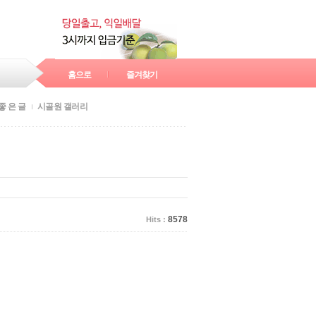
홈으로
즐겨찾기
좋 은 글
시골원 갤러리
8578
Hits :