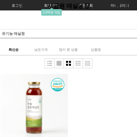
시골원 매실농장
로그인
회원가입
주문조회
마이페이지
2,000원 적립
유기농 매실청
최신순
낮은가격
많이 본 상품
상품명