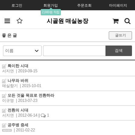
로그인
회원가입
주문조회
마이페이지
2,000원 적립
시골원 매실농장
좋 은 글
글쓰기
검색
특이한 시대
서지연
| 2019-09-15
나무와 바위
매실향기
| 2015-10-01
모든 것을 목표로 전환하라
이규영
| 2013-07-23
전환의 시대
서지연
| 2012-06-14
|
1
공주병 증세
| 2011-02-22