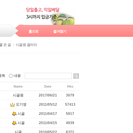
홈으로
즐겨찾기
좋 은 글
시골원 갤러리
제목
내용
Name
Date
Hits
시골원
2017/06/21
3079
오기영
2011/05/12
57413
시골
2011/04/17
5917
시골
2011/04/15
4939
시골
2010/05/22
6372