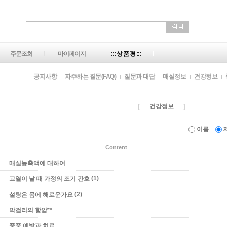
주문조회
마이페이지
::: 상 품 평 :::
공지사항
자주하는 질문(FAQ)
질문과 대답
매실정보
건강정보
[
]
건강정보
이름
Content
매실농축액에 대하여
(1)
고열이 날 때 가정의 조기 간호
(2)
설탕은 몸에 해로운가요
막걸리의 항암**
중풍 예방과 치료