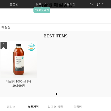
시골원 매실농장
로그인
회원가입
주문조회
마이페이지
2,000원 적립
매실청
BEST ITEMS
1
매실청 1000ml 1병
10,500원
최신순
낮은가격
많이 본 상품
상품명