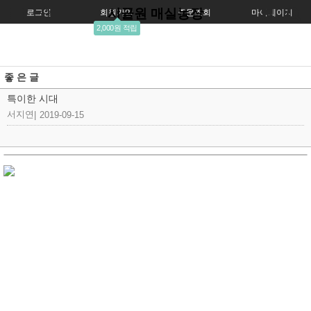
시골원 매실농장
로그인
회원가입
주문조회
마이페이지
2,000원 적립
좋 은 글
특이한 시대
서지연
|
2019-09-15